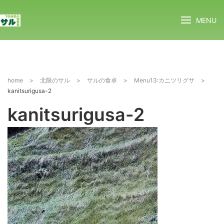
MENU
home
>
北限のサル
>
サルの食卓
>
Menu13:カニツリグサ
>
kanitsurigusa-2
kanitsurigusa-2