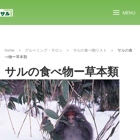
MENU
home
>
グルーミング・サロン
>
サルの食べ物リスト
>
サルの食
べ物ー草本類
サルの食べ物ー草本類