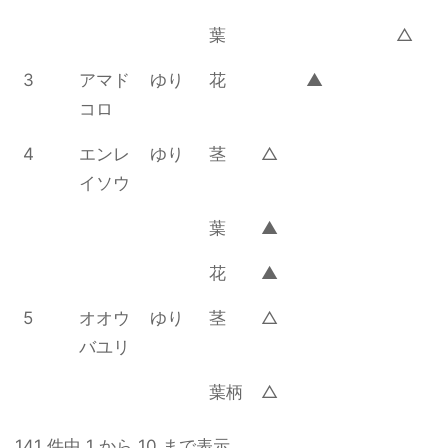
葉
△
3
アマド
ゆり
花
▲
コロ
4
エンレ
ゆり
茎
△
イソウ
葉
▲
花
▲
5
オオウ
ゆり
茎
△
バユリ
葉柄
△
141 件中 1 から 10 まで表示