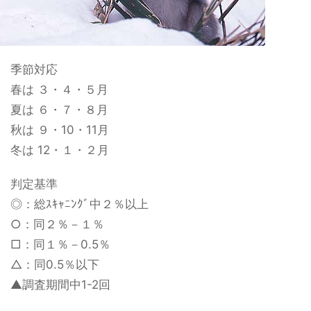
季節対応
春は ３・４・５月
夏は ６・７・８月
秋は ９・10・11月
冬は 12・１・２月
判定基準
◎：総ｽｷｬﾆﾝｸﾞ中２％以上
○：同２％－１％
□：同１％－0.5％
△：同0.5％以下
▲調査期間中1-2回