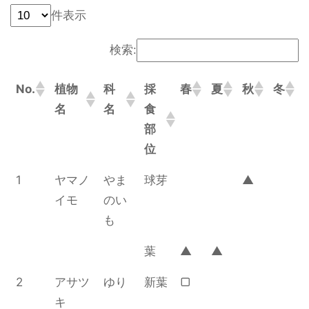
件表示
検索:
No.
植物
科
採
春
夏
秋
冬
名
名
食
部
位
1
ヤマノ
やま
球芽
▲
イモ
のい
も
葉
▲
▲
2
アサツ
ゆり
新葉
▢
キ