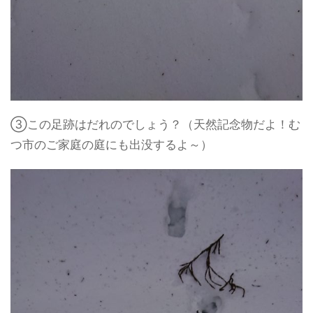
③この足跡はだれのでしょう？（天然記念物だよ！む
つ市のご家庭の庭にも出没するよ～）