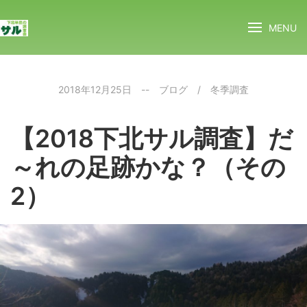
MENU
2018年12月25日
--
ブログ
/
冬季調査
【2018下北サル調査】だ
～れの足跡かな？（その
2）