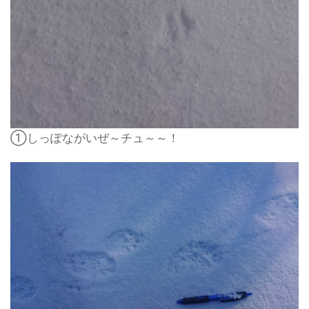
①しっぽながいぜ～チュ～～！