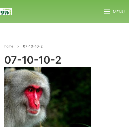
MENU
home
>
07-10-10-2
07-10-10-2