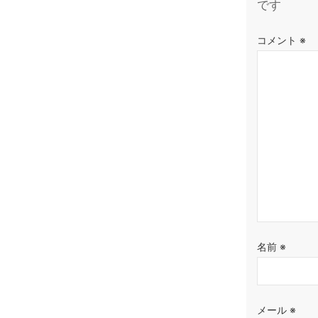
です
コメント
※
名前
※
メール
※