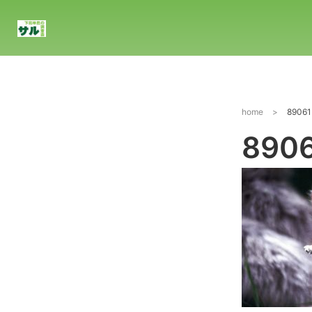
home
>
89061
890