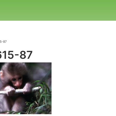
5-87
615-87