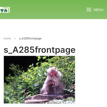
MENU
home
>
s_A285frontpage
s_A285frontpage