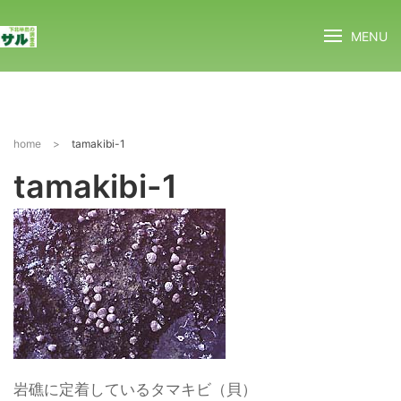
MENU
home
>
tamakibi-1
tamakibi-1
岩礁に定着しているタマキビ（貝）