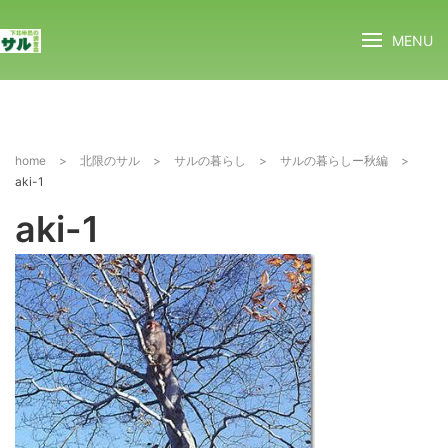
MENU
home
>
北限のサル
>
サルの暮らし
>
サルの暮らしー秋編
>
aki-1
aki-1